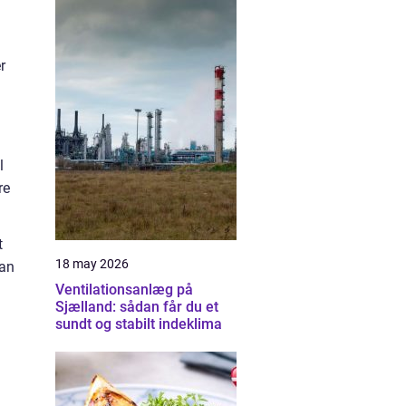
r
l
re
t
18 may 2026
man
Ventilationsanlæg på
Sjælland: sådan får du et
sundt og stabilt indeklima