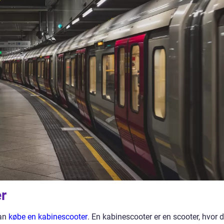
r
man
købe en kabinescooter
. En kabinescooter er en scooter, hvor d