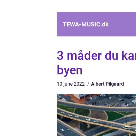
TEWA-MUSIC.
dk
3 måder du kan
byen
10 june 2022
Albert Pilgaard