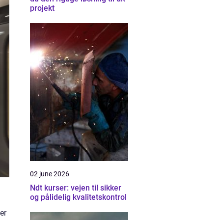
projekt
02 june 2026
Ndt kurser: vejen til sikker
og pålidelig kvalitetskontrol
er