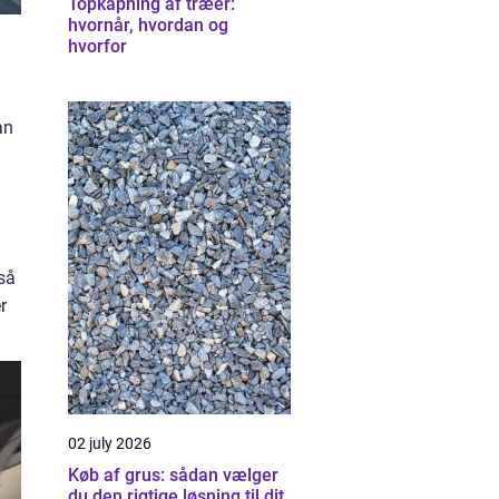
Topkapning af træer:
hvornår, hvordan og
hvorfor
an
så
r
02 july 2026
Køb af grus: sådan vælger
du den rigtige løsning til dit